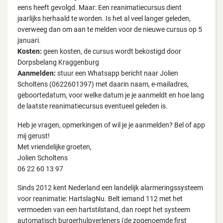
eens heeft gevolgd. Maar: Een reanimatiecursus dient
jaarlijks herhaald te worden. Is het al veel langer geleden,
overweeg dan om aan te melden voor de nieuwe cursus op 5
januari.
Kosten:
geen kosten, de cursus wordt bekostigd door
Dorpsbelang Kraggenburg
Aanmelden:
stuur een Whatsapp bericht naar Jolien
Scholtens (0622601397) met daarin naam, e-mailadres,
geboortedatum, voor welke datum je je aanmeldt en hoe lang
de laatste reanimatiecursus eventueel geleden is.
Heb je vragen, opmerkingen of wil je je aanmelden? Bel of app
mij gerust!
Met vriendelijke groeten,
Jolien Scholtens
06 22 60 13 97
Sinds 2012 kent Nederland een landelijk alarmeringssysteem
voor reanimatie: HartslagNu. Belt iemand 112 met het
vermoeden van een hartstilstand, dan roept het systeem
automatisch burgerhulpverleners (de zogenoemde first