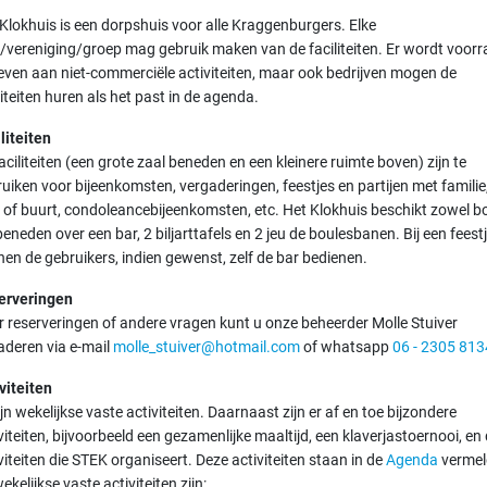
Klokhuis is een dorpshuis voor alle Kraggenburgers. Elke
/vereniging/groep mag gebruik maken van de faciliteiten. Er wordt voor
ven aan niet-commerciële activiteiten, maar ook bedrijven mogen de
liteiten huren als het past in de agenda.
liteiten
aciliteiten (een grote zaal beneden en een kleinere ruimte boven) zijn te
uiken voor bijeenkomsten, vergaderingen, feestjes en partijen met familie
 of buurt, condoleancebijeenkomsten, etc. Het Klokhuis beschikt zowel b
beneden over een bar, 2 biljarttafels en 2 jeu de boulesbanen. Bij een feest
en de gebruikers, indien gewenst, zelf de bar bedienen.
erveringen
 reserveringen of andere vragen kunt u onze beheerder Molle Stuiver
deren via e-mail
molle_stuiver@hotmail.com
of whatsapp
06 - 2305 813
viteiten
ijn wekelijkse vaste activiteiten. Daarnaast zijn er af en toe bijzondere
viteiten, bijvoorbeeld een gezamenlijke maaltijd, een klaverjastoernooi, en
viteiten die STEK organiseert. Deze activiteiten staan in de
Agenda
vermel
ekelijkse vaste activiteiten zijn: