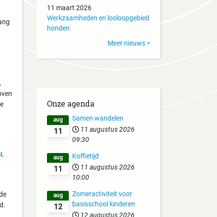
11 maart 2026
Werkzaamheden en losloopgebied
rang
honden
Meer nieuws >
,
oven
Onze agenda
je
Samen wandelen
aug
11 augustus 2026
11
09:30
4
.
Koffietijd
aug
11 augustus 2026
11
10:00
Zomeractiviteit voor
 de
aug
basisschool kinderen
d.
12
12 augustus 2026