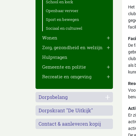
School en kerk
Het 
Openbaar vervoer
club
Sport en bewegen
gege
faci
Sociaal en cultureel
Wonen
Faci
De f
Zorg, gezondheid en welzijn
gebr
Hulpvragen
club
als 
Gemeente en politie
kunn
Recreatie en omgeving
Res
Voor
Dorpsbelang
bena
Acti
Dorpskrant "De Uitkijk"
Er z
acti
Contact & aanleveren kopij
acti
De w