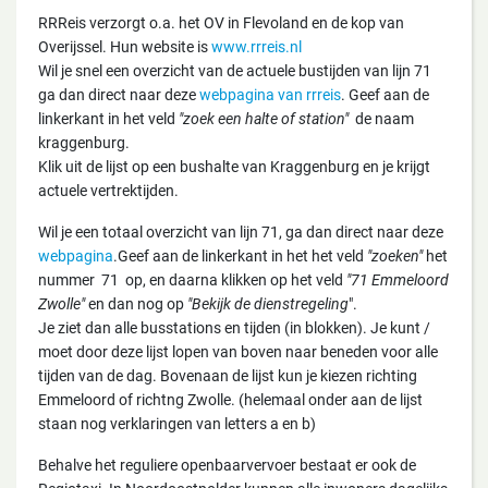
RRReis verzorgt o.a. het OV in Flevoland en de kop van
Overijssel. Hun website is
www.rrreis.nl
Wil je snel een overzicht van de actuele bustijden van lijn 71
ga dan direct naar deze
webpagina van rrreis
. Geef aan de
linkerkant in het veld
"zoek een halte of station"
de naam
kraggenburg.
Klik uit de lijst op een bushalte van Kraggenburg en je krijgt
actuele vertrektijden.
Wil je een totaal overzicht van lijn 71, ga dan direct naar deze
webpagina
.Geef aan de linkerkant in het het veld
"zoeken"
het
nummer
71 op, en daarna klikken op het veld
"71 Emmeloord
Zwolle"
en dan nog op
"Bekijk de dienstregeling
".
Je ziet dan alle busstations en tijden (in blokken). Je kunt /
moet door deze lijst lopen van boven naar beneden voor alle
tijden van de dag. Bovenaan de lijst kun je kiezen richting
Emmeloord of richtng Zwolle. (helemaal onder aan de lijst
staan nog verklaringen van letters a en b)
Behalve het reguliere openbaarvervoer bestaat er ook de